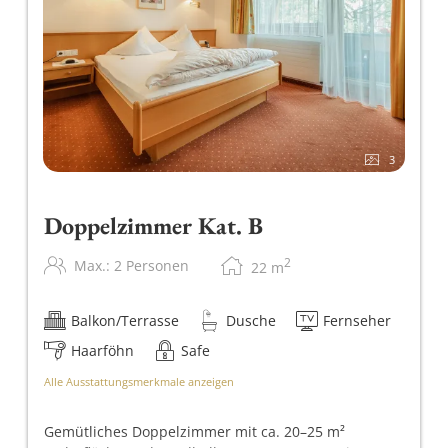
3
Doppelzimmer Kat. B
2
Max.: 2 Personen
22
m
Balkon/Terrasse
Dusche
Fernseher
Haarföhn
Safe
Alle Ausstattungsmerkmale anzeigen
Gemütliches Doppelzimmer mit ca. 20–25 m²