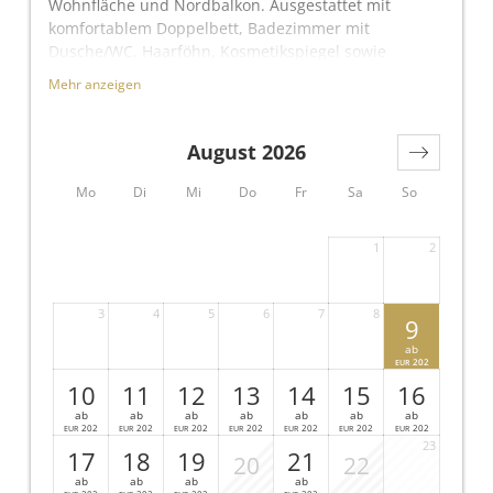
Wohnfläche und Nordbalkon. Ausgestattet mit
komfortablem Doppelbett, Badezimmer mit
Dusche/WC, Haarföhn, Kosmetikspiegel sowie
hochwertigen METZLER Molke Pflegeprodukten. Zur
Mehr anzeigen
weiteren Ausstattung gehören Flat-TV, Safe und
kostenloses WLAN.
August 2026
Mo
Di
Mi
Do
Fr
Sa
So
1
2
3
4
5
6
7
8
9
ab
202
EUR
10
11
12
13
14
15
16
ab
ab
ab
ab
ab
ab
ab
202
202
202
202
202
202
202
EUR
EUR
EUR
EUR
EUR
EUR
EUR
23
17
18
19
21
20
22
ab
ab
ab
ab