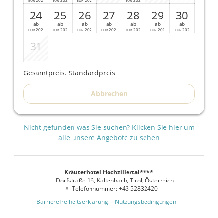
202
202
202
202
EUR
EUR
EUR
EUR
24
25
26
27
28
29
30
ab
ab
ab
ab
ab
ab
ab
202
202
202
202
202
202
202
EUR
EUR
EUR
EUR
EUR
EUR
EUR
31
Gesamtpreis
. Standardpreis
Abbrechen
Nicht gefunden was Sie suchen? Klicken Sie hier um
alle unsere Angebote zu sehen
Kräuterhotel Hochzillertal****
Dorfstraße 16
Kaltenbach
Tirol
Österreich
Telefonnummer
:
+43 52832420
Barrierefreiheitserklärung
Nutzungsbedingungen