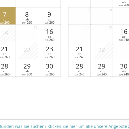
ab
260
EUR
7
8
7
8
9
ab
ab
ab
260
260
260
EUR
EUR
EUR
15
14
15
16
16
14
ab
ab
260
240
EUR
EUR
21
23
21
22
22
ab
ab
ab
260
260
240
EUR
EUR
EUR
28
29
30
28
29
30
ab
ab
ab
ab
ab
ab
260
260
260
240
240
240
EUR
EUR
EUR
EUR
EUR
EUR
funden was Sie suchen? Klicken Sie hier um alle unsere Angebote