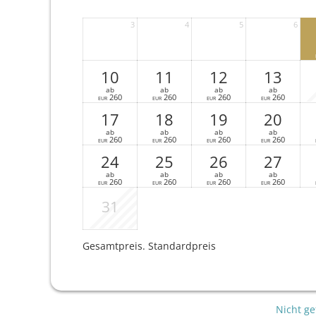
3
4
5
6
10
11
12
13
ab
ab
ab
ab
260
260
260
260
EUR
EUR
EUR
EUR
17
18
19
20
ab
ab
ab
ab
260
260
260
260
EUR
EUR
EUR
EUR
24
25
26
27
ab
ab
ab
ab
260
260
260
260
EUR
EUR
EUR
EUR
31
Gesamtpreis
. Standardpreis
Nicht ge