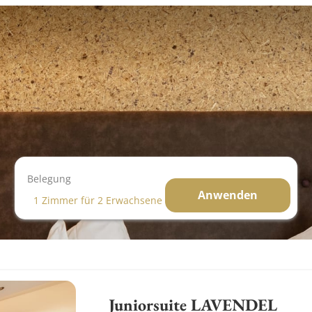
Belegung
Anwenden
1 Zimmer
für
2 Erwachsene
Juniorsuite LAVENDEL"
Juniorsuite LAVENDEL