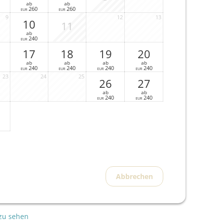
ab
ab
260
260
EUR
EUR
9
12
13
10
11
ab
240
EUR
17
18
19
20
ab
ab
ab
ab
240
240
240
240
EUR
EUR
EUR
EUR
23
24
25
26
27
ab
ab
240
240
EUR
EUR
Abbrechen
 zu sehen