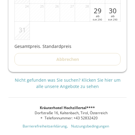
entspannte Gelassenheit.
24
25
26
27
28
29
30
ab
ab
290
290
EUR
EUR
31
Gesamtpreis
. Standardpreis
Abbrechen
Nicht gefunden was Sie suchen? Klicken Sie hier um
alle unsere Angebote zu sehen
Kräuterhotel Hochzillertal****
Dorfstraße 16
Kaltenbach
Tirol
Österreich
Telefonnummer
:
+43 52832420
Barrierefreiheitserklärung
Nutzungsbedingungen