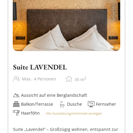
3
Suite LAVENDEL
2
Max.: 4 Personen
35
m
Aussicht auf eine Berglandschaft
Balkon/Terrasse
Dusche
Fernseher
Haarföhn
Alle Ausstattungsmerkmale anzeigen
Suite „Lavendel“ – Großzügig wohnen, entspannt zur